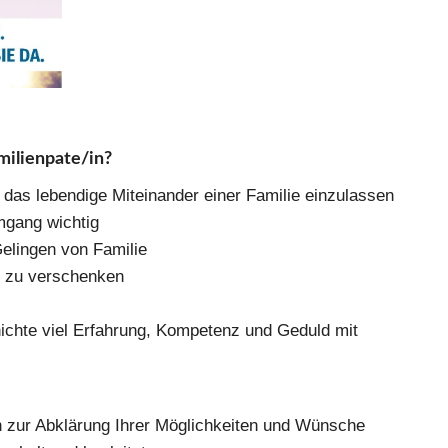
amilienpate/in?
as leben­di­ge Mit­ein­an­der einer Fami­lie ein­zu­las­sen
mgang wich­tig
elin­gen von Fami­lie
 zu ver­schen­ken
chich­te viel Erfah­rung, Kom­pe­tenz und Geduld mit
 zur Abklä­rung Ihrer Mög­lich­kei­ten und Wün­sche