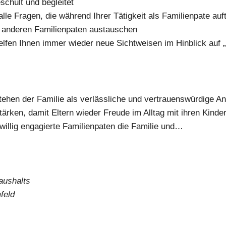
geschult und beglei­tet
le Fra­gen, die wäh­rend Ihrer Tätig­keit als Fami­li­en­pa­te auf
ande­ren Fami­li­en­pa­ten aus­tau­schen
en hel­fen Ihnen immer wie­der neue Sicht­wei­sen im Hin­blick au
n ste­hen der Fami­lie als ver­läss­li­che und ver­trau­ens­wür­di­ge
 stär­ken, damit Eltern wie­der Freu­de im All­tag mit ihren Kin­de
il­lig enga­gier­te Fami­li­en­pa­ten die Fami­lie und…
aus­halts
feld