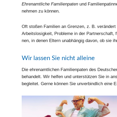
Ehren­amt­li­che Fami­li­en­pa­ten
und Fami­li­en­pa­tin­
neh­men zu kön­nen.
Oft sto­ßen Fami­li­en an Gren­zen, z. B. ver­än­der
Arbeits­lo­sig­keit, Pro­ble­me in der Part­ner­schaft
nen, in denen Eltern unab­hän­gig davon, ob sie ihre
Wir lassen Sie nicht alleine
Die ehren­amt­li­chen Fami­li­en­pa­ten des Deut­sche
behan­delt. Wir hel­fen und unter­stüt­zen Sie in an
beglei­tet. Ger­ne kön­nen Sie unver­bind­lich eine 