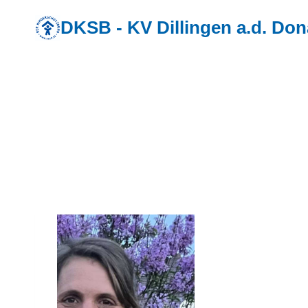
Zum
DKSB - KV Dillingen a.d. Do
Inhalt
springen