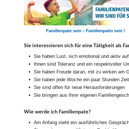
Fami­li­en­pa­te sein – Fami­li­en­pa­tin sein !
Sie interessieren sich für eine Tätigkeit als F
Sie haben Lust, sich emo­tio­nal und aktiv auf d
Ihnen sind Tole­ranz und ein respekt­vol­ler U
Sie haben Freu­de dar­an, mit zu wir­ken am G
Sie haben jede Woche ein paar Stun­den Zeit
Sie sind offen für neue Her­aus­for­de­run­gen
Sie brin­gen aus Ihrer eige­nen Fami­li­en­ge­s
Wie werde ich Familienpate?
Am Anfang steht ein aus­führ­li­ches Gespräch