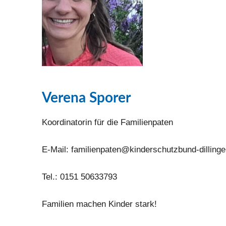
Verena Sporer
Koor­di­na­to­rin für die Fami­li­en­pa­ten
E‑Mail: familienpaten@kinderschutzbund-dillinge
Tel.: 0151 50633793
Fami­li­en machen Kin­der stark!