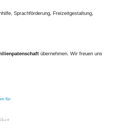
il­fe, Sprach­för­de­rung, Frei­zeit­ge­stal­tung,
­li­en­pa­ten­schaft
über­neh­men. Wir freu­en uns