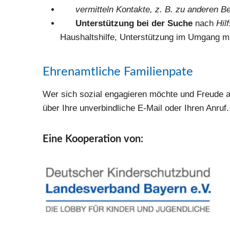
ver­mit­teln Kon­tak­te, z. B. zu ande­ren Be
Unter­stüt­zung bei der Suche
nach
Hil
Haus­halts­hil­fe, Unter­stüt­zung im Umgang mit
Ehrenamtliche Familienpate
Wer sich sozi­al enga­gie­ren möch­te und Freu­de
über Ihre unver­bind­li­che E‑Mail oder Ihren Anruf.
Eine Kooperation von: