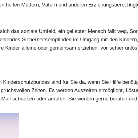
nen hel­fen Müt­tern, Vätern und ande­ren Erzie­hungs­be­rech­tig­
t sich das sozia­le Umfeld, ein gelieb­ter Mensch fällt weg, So
, feh­len­des Sicher­heits­emp­fin­den im Umgang mit den Kin­dern, Ü
 Kin­der allei­ne oder gemein­sam erzie­hen, vor schier unlös­ba
n Kin­der­schutz­bun­des sind für Sie da, wenn Sie Hil­fe benö­ti­
spruchs­vol­len Zei­ten. Es wer­den Aus­zei­ten ermög­licht, Lösu
E‑Mail schrei­ben oder anru­fen. Sie wer­den ger­ne bera­ten und 