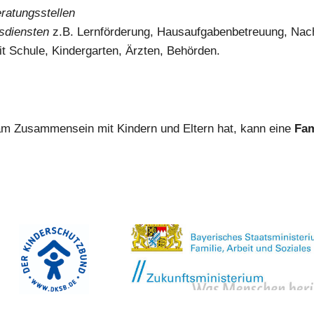
ra­tungs­stel­len
fs­diens­ten
z.B. Lern­för­de­rung, Haus­auf­ga­ben­be­treu­ung, Nach­h
 Schu­le, Kin­der­gar­ten, Ärz­ten, Behör­den.
 am Zusam­men­sein mit Kin­dern und Eltern hat, kann eine
Fami