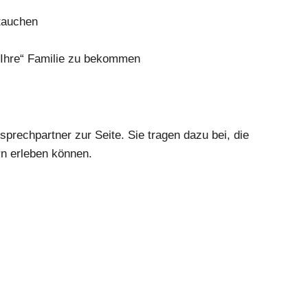
­tau­chen
f „Ihre“ Fami­lie zu bekom­men
 Ansprech­part­ner zur Sei­te. Sie tra­gen dazu bei, die
rn erle­ben kön­nen.