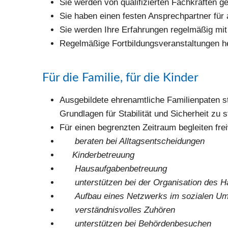
Sie wer­den von qua­li­fi­zier­ten Fach­kräf­ten 
Sie haben einen fes­ten Ansprech­part­ner für al
Sie wer­den Ihre Erfah­run­gen regel­mä­ßig mit 
Regel­mä­ßi­ge Fort­bil­dungs­ver­an­stal­tun­g
Für die Familie, für die Kinder
Aus­ge­bil­de­te ehren­amt­li­che Fami­li­en­pa­te
Grund­la­gen für Sta­bi­li­tät und Sicher­heit zu
Für einen begrenz­ten Zeit­raum beglei­ten frei­w
bera­ten bei All­tags­ent­schei­dun­gen
Kin­der­be­treu­ung
Haus­auf­ga­ben­be­treu­ung
unter­stüt­zen bei der Orga­ni­sa­ti­on des H
Auf­bau eines Netz­werks im sozia­len Um
ver­ständ­nis­vol­les Zuhö­ren
unter­stüt­zen bei Behör­den­be­su­chen