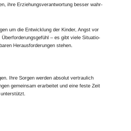
ten, ihre Erzie­hungs­ver­ant­wor­tung bes­ser wahr­
r­gen um die Ent­wick­lung der Kin­der, Angst vor
ber­for­de­rungs­ge­fühl – es gibt vie­le Situa­tio­
­ren Her­aus­for­de­run­gen ste­hen.
gen. Ihre Sor­gen wer­den abso­lut ver­trau­lich
n­gen gemein­sam erar­bei­tet und eine fes­te Zeit
unter­stützt.