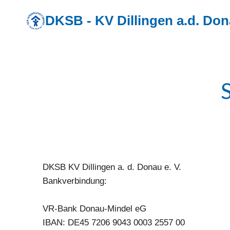
Zum
DKSB - KV Dillingen a.d. Do
Inhalt
springen
DKSB KV Dil­lin­gen a. d. Donau e. V.
Bank­ver­bin­dung:
VR-Bank Donau-Min­del eG
IBAN: DE45 7206 9043 0003 2557 00