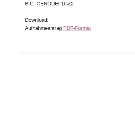
BIC: GENODEF1GZ2
Down­load:
Auf­nah­me­an­trag
PDF-For­mat